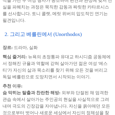
식을 가진 두 여성 형사가 공조하며 편견과 관성에 맞서 진
실을 파헤치는 과정은 묵직한 감동과 짜릿한 카타르시스
를 선사합니다. 토니 콜렛, 메릿 위버의 압도적인 연기는
필견입니다.
2. 그리고 베를린에서 (Unorthodox)
장르:
드라마, 실화
핵심 줄거리:
뉴욕의 초정통파 유대교 하시디즘 공동체에
서 정해진 규율과 역할에 갇혀 살아가던 젊은 여성 '에스
티'가 자신의 삶과 목소리를 찾기 위해 모든 것을 버리고
독일 베를린으로 도망치면서 시작되는 이야기.
추천 이유:
숨 막히는 탈출과 찬란한 해방:
외부와 단절된 채 엄격한
관습 속에서 살아가는 주인공의 현실을 사실적으로 그려
내며 극도의 긴장감을 자아냅니다. 자신을 옭아매던 모든
것으로부터 벗어나 새로운 세상에서 자신의 정체성을 찾