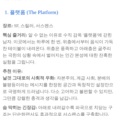
1. 플랫폼 (The Platform)
장르:
SF, 스릴러, 서스펜스
핵심 줄거리:
알 수 없는 이유로 수직 감옥 '플랫폼'에 갇힌
남자. 이곳에서는 하루에 한 번, 위층에서부터 음식이 가득
찬 테이블이 내려온다. 위층은 풍족하고 아래층은 굶주리
는 극한의 상황 속에서 벌어지는 인간 본성에 대한 잔혹한
실험을 그립니다.
추천 이유:
날것 그대로의 사회적 우화:
자본주의, 계급 사회, 분배의
불평등이라는 메시지를 한정된 공간과 독창적인 설정만으
로 극명하게 드러냅니다. 다소 고어하고 불편할 수 있지만,
그만큼 강렬한 충격과 생각을 남깁니다.
숨 막히는 긴장감:
아래로 내려갈수록 파국으로 치닫는 구
조는 단순하면서도 효과적으로 서스펜스를 구축합니다.