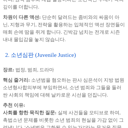
깊이를 더합니다.
차원이 다른 액션:
단순히 달려드는 좀비와의 싸움이 아
닌, 지형과 무기, 전략을 활용하는 입체적인 액션 장면들이
매회 손에 땀을 쥐게 합니다. 긴박감 넘치는 전개로 시즌
내내 몰입감을 놓지 않습니다.
2. 소년심판 (Juvenile Justice)
장르:
법정, 범죄, 드라마
핵심 줄거리:
소년범을 혐오하는 판사 심은석이 지방 법원
소년형사합의부에 부임하면서, 소년 범죄와 그들을 둘러
싼 사회의 책임에 대해 날카로운 시선을 던집니다.
추천 이유:
사회를 향한 묵직한 질문:
실제 사건들을 모티브로 하여,
촉법소년 문제를 비롯한 소년 범죄의 현실을 가감 없이 그
려냅니다. '소년범은 교화될 수 있는가?'라는 무거운 질문