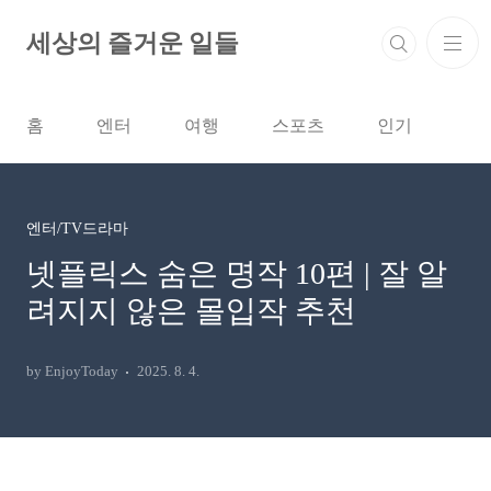
본문 바로가기
세상의 즐거운 일들
홈
엔터
여행
스포츠
인기
엔터/TV드라마
넷플릭스 숨은 명작 10편 | 잘 알
려지지 않은 몰입작 추천
by EnjoyToday
2025. 8. 4.