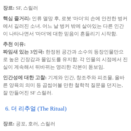
장르:
SF, 스릴러
핵심 줄거리:
인류 멸망 후, 로봇 '마더'의 손에 안전한 벙커
에서 길러진 소녀. 어느 날 벙커 밖에 살아있는 다른 인간
이 나타나면서 '마더'에 대한 믿음이 흔들리기 시작함.
추천 이유:
짜임새 있는 3인극:
한정된 공간과 소수의 등장인물만으
로 높은 긴장감과 몰입도를 유지함. 각 인물의 시점에서 진
실이 계속해서 뒤바뀌는 영리한 각본이 돋보임.
인간성에 대한 고찰:
기계와 인간, 창조주와 피조물, 올바
른 양육의 의미 등 곱씹어볼 만한 철학적 질문을 던지는,
잘 만들어진 SF 스릴러.
6. 더 리추얼 (The Ritual)
장르:
공포, 호러, 스릴러