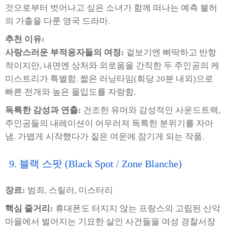
것으로부터 벗어나고 싶은 소녀가 함께 떠나는 예측 불허
의 가출을 다룬 영국 드라마.
추천 이유:
사랑스러운 부적응자들의 여정:
겉보기엔 삐딱하고 반항
적이지만, 내면엔 상처와 외로움을 간직한 두 주인공의 케
미스트리가 특별함. 짧은 러닝타임(회당 20분 내외)으로
빠른 전개와 높은 몰입도를 자랑함.
독특한 감성과 연출:
건조한 유머와 감성적인 사운드트랙,
주인공들의 내레이션이 어우러져 독특한 분위기를 자아
냄. 가볍게 시작했다가 짙은 여운에 잠기게 되는 작품.
9. 블랙 스팟 (Black Spot / Zone Blanche)
장르:
범죄, 스릴러, 미스터리
핵심 줄거리:
휴대폰도 터지지 않는 프랑스의 고립된 산악
마을에서 벌어지는 기묘한 살인 사건들을 여성 경찰서장