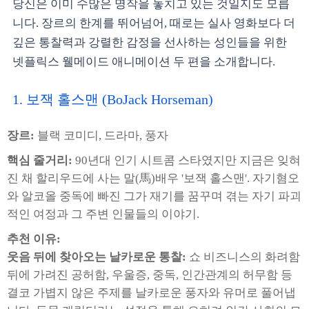
당신은 이미 수많은 명작을 놓치고 있는 것일지도 모릅
니다. 장르의 한계를 뛰어넘어, 때로는 실사 영화보다 더
깊은 통찰력과 강렬한 감정을 선사하는 성인들을 위한
넷플릭스 웰메이드 애니메이션 두 편을 소개합니다.
1. 보잭 홀스맨 (BoJack Horseman)
장르:
블랙 코미디, 드라마, 풍자
핵심 줄거리:
90년대 인기 시트콤 스타였지만 지금은 잊혀
진 채 할리우드에 사는 말(馬)배우 '보잭 홀스맨'. 자기혐오
와 알코올 중독에 빠진 그가 재기를 꿈꾸며 겪는 자기 파괴
적인 여정과 그 주변 인물들의 이야기.
추천 이유:
웃음 뒤에 찾아오는 날카로운 통찰:
쇼 비즈니스의 화려함
뒤에 가려진 공허함, 우울증, 중독, 인간관계의 허무함 등
결코 가볍지 않은 주제를 날카로운 풍자와 유머로 풀어냅