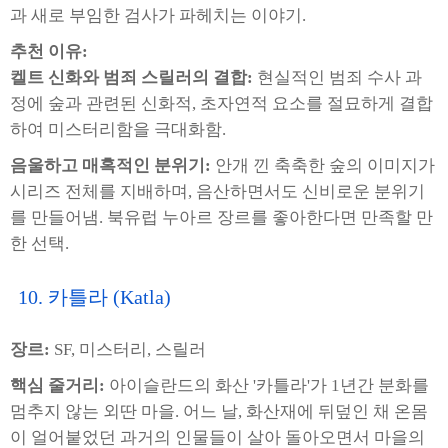
과 새로 부임한 검사가 파헤치는 이야기.
추천 이유:
켈트 신화와 범죄 스릴러의 결합:
현실적인 범죄 수사 과
정에 숲과 관련된 신화적, 초자연적 요소를 절묘하게 결합
하여 미스터리함을 극대화함.
음울하고 매혹적인 분위기:
안개 낀 축축한 숲의 이미지가
시리즈 전체를 지배하며, 음산하면서도 신비로운 분위기
를 만들어냄. 북유럽 누아르 장르를 좋아한다면 만족할 만
한 선택.
10. 카틀라 (Katla)
장르:
SF, 미스터리, 스릴러
핵심 줄거리:
아이슬란드의 화산 '카틀라'가 1년간 분화를
멈추지 않는 외딴 마을. 어느 날, 화산재에 뒤덮인 채 온몸
이 얼어붙었던 과거의 인물들이 살아 돌아오면서 마을의