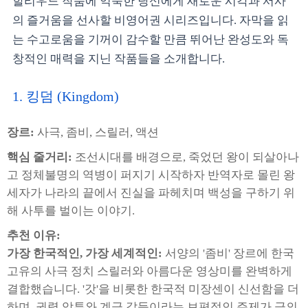
할리우드 작품에 익숙한 당신에게 새로운 시각과 서사
의 즐거움을 선사할 비영어권 시리즈입니다. 자막을 읽
는 수고로움을 기꺼이 감수할 만큼 뛰어난 완성도와 독
창적인 매력을 지닌 작품들을 소개합니다.
1. 킹덤 (Kingdom)
장르:
사극, 좀비, 스릴러, 액션
핵심 줄거리:
조선시대를 배경으로, 죽었던 왕이 되살아나
고 정체불명의 역병이 퍼지기 시작하자 반역자로 몰린 왕
세자가 나라의 끝에서 진실을 파헤치며 백성을 구하기 위
해 사투를 벌이는 이야기.
추천 이유:
가장 한국적인, 가장 세계적인:
서양의 '좀비' 장르에 한국
고유의 사극 정치 스릴러와 아름다운 영상미를 완벽하게
결합했습니다. '갓'을 비롯한 한국적 미장센이 신선함을 더
하며, 권력 암투와 계급 갈등이라는 보편적인 주제가 극의