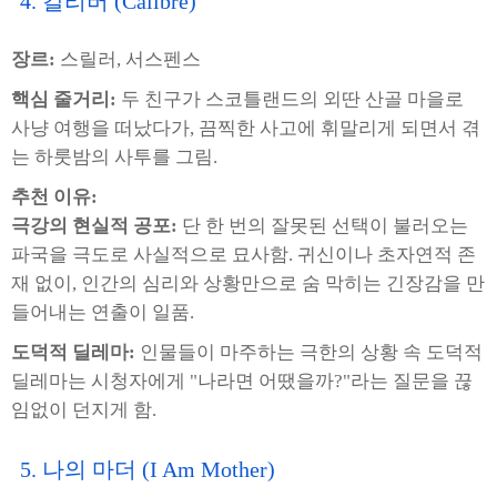
4. 칼리버 (Calibre)
장르:
스릴러, 서스펜스
핵심 줄거리:
두 친구가 스코틀랜드의 외딴 산골 마을로
사냥 여행을 떠났다가, 끔찍한 사고에 휘말리게 되면서 겪
는 하룻밤의 사투를 그림.
추천 이유:
극강의 현실적 공포:
단 한 번의 잘못된 선택이 불러오는
파국을 극도로 사실적으로 묘사함. 귀신이나 초자연적 존
재 없이, 인간의 심리와 상황만으로 숨 막히는 긴장감을 만
들어내는 연출이 일품.
도덕적 딜레마:
인물들이 마주하는 극한의 상황 속 도덕적
딜레마는 시청자에게 "나라면 어땠을까?"라는 질문을 끊
임없이 던지게 함.
5. 나의 마더 (I Am Mother)