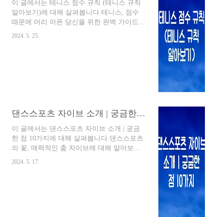
TOP 10을 소개하고, 나만의 시간을 만드는
이 글에서는 테니스 점수 규칙 (테니스 규칙
방법에 대해 자세히 알아보겠습니다.1. 운동
알아보기)에 대해 살펴봅니다.테니스, 점수
(헬스, 등산, 자전거, 수영)규칙적인 운동..
때문에 머리 아픈 당신을 위한 완벽 가이드!
🎾테니스는 역동적인 움직임과 짜릿한 랠리
2024. 5. 25.
로 많은 사랑을 받는 스포츠이지만, 독특한
점수 체계 때문에 초보자들이 진입 장벽을 느
끼는 경우가 많습니다. 하지만 걱정하지 마세
요! 복잡해 보이는 테니스 점수 규칙, 지금부
터 차근차근 알려드릴게요. 😉1. 기본 점수
단위: 포인트, 게임, 세트, 매치테니스 경기는
포인트, 게임, 세트, 매치라는 네 가지 단계로
구성됩니다. 먼저 랠리를 통해 포인트를 얻
댄스스포츠 자이브 소개 | 궁금한 점 10가지
고, 포인트가 누적되어 게임이, 게임이 모여
세트가, 마지막으로 세트를 이겨야만 최종 승
이 글에서는 댄스스포츠 자이브 소개 | 궁금
리인 매치를 가져갈 수 있습니다. 마치 작은
한 점 10가지에 대해 살펴봅니다.댄스스포츠
블록이 모여 큰 건물을 완성하는 것과 같은
의 꽃, 매력적인 춤 자이브에 대해 알아보자!
원리죠..
흥겨운 스윙 리듬에 몸을 맡겨봐! 자이브란
2024. 5. 17.
무엇일까?댄스스포츠에는 흥미로운 춤들이
많지만, 그 중에서도 활력 넘치는 춤으로 손
꼽히는 것이 바로 자이브입니다! 자이브는 빠
른 템포의 스윙 리듬에 맞춰 추는 춤으로,
1940년대 미국에서 유행하기 시작했습니다.
경쾌하고 역동적인 동작들이 특징이며, 댄서