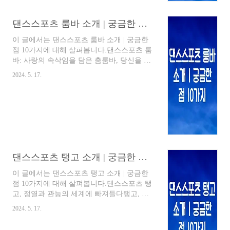
들의 에너지 넘치는 움직임은 보는 이들까지
흥겹게 만드는 매력이 있습니다.자이브, 어떤
댄스스포츠 룸바 소개 | 궁금한 점 10가지
춤일까? 궁금한 10가지!자이브에 대해 더 자
세히 알아볼까요?자이브는 어떤 특징을 가진
이 글에서는 댄스스포츠 룸바 소개 | 궁금한
춤인가요?자이브는 6박자의 빠른 스윙 리듬
점 10가지에 대해 살펴봅니다.댄스스포츠 룸
에 맞춰 추는 춤입니다. (4분의 4박자이나 사
바: 사랑의 속삭임을 담은 춤룸바, 당신을 매
이 2박자를 더해 6박..
혹할 라틴 댄스매혹적인 리듬과 관능적인 움
2024. 5. 17.
직임으로 가득 찬 댄스스포츠 룸바! "사랑의
춤"이라고도 불리는 룸바는 쿠바에서 유래되
어 전 세계적으로 사랑받는 라틴 댄스입니다.
룸바는 단순한 춤 그 이상의 의미를 지니고
있습니다. 남녀가 서로의 몸짓으로 감정을 나
누고, 사랑을 속삭이는 듯한 깊은 교감을 선
사하는 매력적인 춤입니다.룸바의 매력 속으
로룸바는 다른 라틴 댄스에 비해 느린 템포로
댄스스포츠 탱고 소개 | 궁금한 점 10가지
진행되어 섬세한 표현과 우아함이 돋보입니
다. 특히, 남성 파트너의 리드에 따라 여성 파
이 글에서는 댄스스포츠 탱고 소개 | 궁금한
트너가 흐르는 듯한 움직임을 보여주는 것이
점 10가지에 대해 살펴봅니다.댄스스포츠 탱
특징입니다.룸바에 대해 궁금한 10가지룸바
고, 정열과 관능의 세계에 빠져들다탱고, 당
는 어떤 춤인가요?: 룸..
신을 유혹하는 춤탱고, 그 이름만으로도 뜨거
2024. 5. 17.
운 열정과 관능적인 매력이 느껴지는 춤입니
다. 아르헨티나에서 시작되어 전 세계를 사로