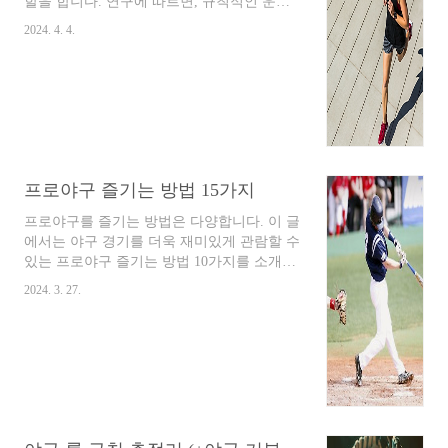
스트레스 해소, 춤으로 날려버리세요!신나는
할을 합니다. 연구에 따르면, 규칙적인 운동
음악에 맞춰 몸..
은 혈당 조절을 개선하고, 심혈관 질환의 위
2024. 4. 4.
험을 감소시키며, 체중 감소에도 기여할 수
있습니다. 특히, 제2형 당뇨병 환자에게서는
유산소 운동과 저항 운동을 통한 혈당 조절
효과가 더욱 뚜렷하게 나타납니다. 운동은 인
슐린의 효과를 높여 혈당을 낮추는 데 도움을
줄 뿐만 아니라, 혈압과 LDL 콜레스테롤을
낮추고 HDL 콜레스테롤을 증가시켜 심혈관
계 질환의 위험을 줄일 수 있습니다. 또한, 운
프로야구 즐기는 방법 15가지
동은 체중 감량과 근육량 증가를 통해 대사
기능을 향상시키고, 당뇨병의 합병증 발생 위
프로야구를 즐기는 방법은 다양합니다. 이 글
험을 줄이는 효과도 있습니다. 그러나 당뇨병
에서는 야구 경기를 더욱 재미있게 관람할 수
환자가 운동을 시작하기 전에는 몇 가지 주의
있는 프로야구 즐기는 방법 10가지를 소개합
사항을 고려해야 합..
니다. 프로야구 즐기는 방법 15가지 1. 관람
2024. 3. 27.
경기장 방문: 직접 경기장에 방문하여 선수들
의 열정을 생생하게 느끼고 응원의 짜릿함을
경험 티켓 구매: 온라인 또는 오프라인 매표
소를 통해 티켓 구매 응원 도구 준비: 응원석
에서 사용할 응원 도구 준비 (예: 막대기, 풍
선, 응원 유니폼) 응원 문화 참여: 응원단과
함께 응원하며 일체감 느끼 2. 방송 시청 TV
시청: 케이블 TV 또는 방송 채널을 통해 경기