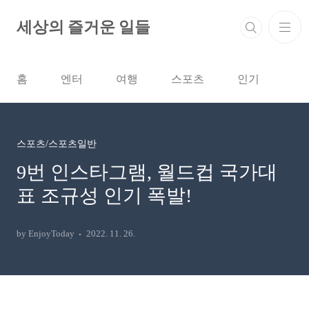
본문 바로가기
세상의 즐거운 일들
홈
엔터
여행
스포츠
인기
스포츠/스포츠일반
9번 인스타그램, 월드컵 국가대
표 조규성 인기 폭발!
by EnjoyToday
2022. 11. 26.