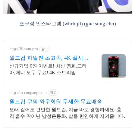
조규성 인스타그램 (whrbtjd) (gue sung cho)
http://filesun.pro
광고
월드컵 파일썬 초고속, 4K 실시간
보기!
신규가입 0원 이벤트! 최신 영화,드라
마,애니 모두 무료! 4K 스트리밍
http://m.coupang.com
광고
월드컵 쿠팡 와우회원 무제한 무료배송
오래 걸어도 편안한 월드컵, 지금 바로 경험하세요. 충
격 흡수 뛰어난 남성운동화, 발을 편안하게 지켜줍니다.