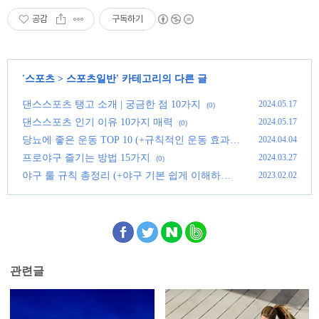
공감
구독하기
'
스포츠
>
스포츠일반
' 카테고리의 다른 글
댄스스포츠 탱고 소개 | 궁금한 점 10가지
2024.05.17
(0)
댄스스포츠 인기 이유 10가지 매력
2024.05.17
(0)
당뇨에 좋은 운동 TOP 10 (+규칙적인 운동 효과)
2024.04.04
(0)
프로야구 즐기는 방법 15가지
2024.03.27
(0)
야구 룰 규칙 총정리 (+야구 기본 쉽게 이해하기)
2023.02.02
(0)
관련글