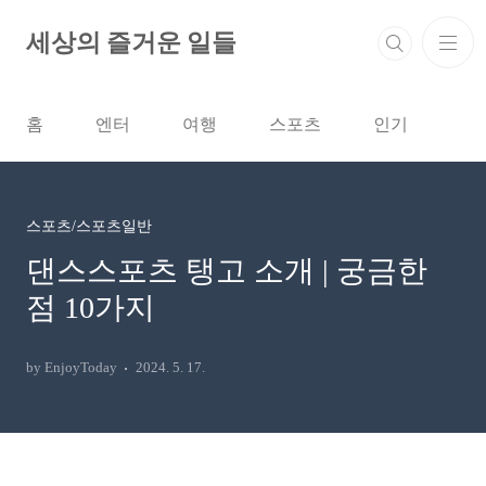
본문 바로가기
세상의 즐거운 일들
홈
엔터
여행
스포츠
인기
스포츠/스포츠일반
댄스스포츠 탱고 소개 | 궁금한
점 10가지
by EnjoyToday
2024. 5. 17.