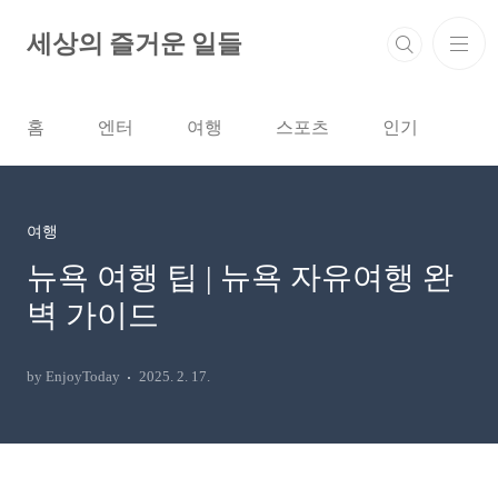
본문 바로가기
세상의 즐거운 일들
홈
엔터
여행
스포츠
인기
여행
뉴욕 여행 팁 | 뉴욕 자유여행 완
벽 가이드
by EnjoyToday
2025. 2. 17.