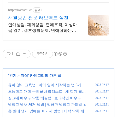
언제나 헬프유를 기억해주세요. 다양
한 문제 해결가능
http://loveact.kr
광고
해결방법 전문 러브액트 실전경
험이 가장 많은 업체
연애상담, 재회상담, 연애조작, 이성마
음 알기, 결혼생활문제, 연애잘하는법
다양한 상황 처리가능업체, 현실적으
로 도움이 되는 상담, 일단 문의부탁드
립니다.
1
구독하기
'
인기
>
지식
' 카테고리의 다른 글
유아 영어 교육법 | 아이 영어 시작하는 법 5가지 |
2025.02.17
영어 조기 교육
(0)
초등학교 개학 준비물 체크리스트 | 새 학기 필수
2025.02.17
아이템 정리
(0)
싱크대 배수구 막힘 해결법 | 효과적인 배수구 뚫
2025.02.11
는 방법
(0)
냉장고 냄새 제거 방법 | 깔끔한 냉장고 관리법
2025.02.11
(0)
옷 빨래 냄새 없애는 10가지 방법 | 세탁 악취 제거
2025.02.11
꿀팁
(0)