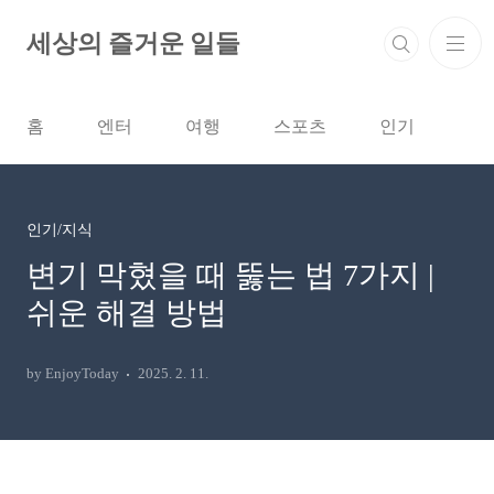
본문 바로가기
세상의 즐거운 일들
홈
엔터
여행
스포츠
인기
인기/지식
변기 막혔을 때 뚫는 법 7가지 |
쉬운 해결 방법
by EnjoyToday
2025. 2. 11.