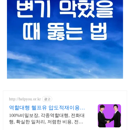
http://helpyou.or.kr
광고
역할대행 헬프유 압도적재이용
역할대행, 상황연출 전문업체
100%비밀보장, 각종역할대행, 전화대
행, 확실한 일처리, 저렴한 비용, 전국
출장 해결방법이 떠오르지 않을 때는