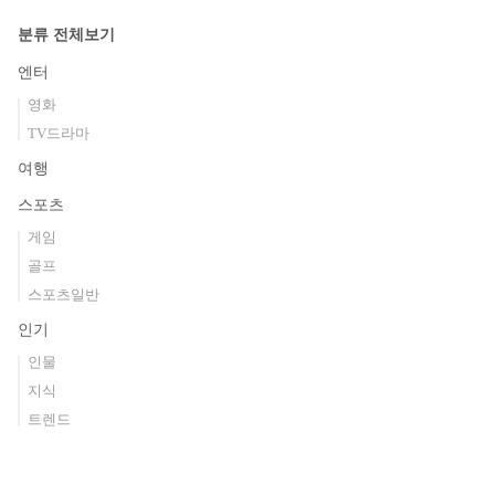
분류 전체보기
엔터
영화
TV드라마
여행
스포츠
게임
골프
스포츠일반
인기
인물
지식
트렌드