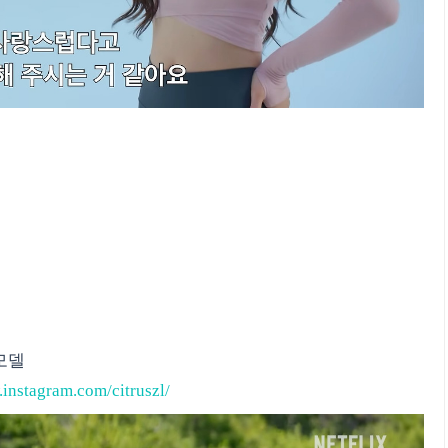
 모델
.instagram.com/citruszl/