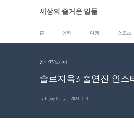
본문 바로가기
세상의 즐거운 일들
홈
엔터
여행
스포츠
엔터/TV드라마
솔로지옥3 출연진 인스타
by EnjoyToday
2024. 1. 4.