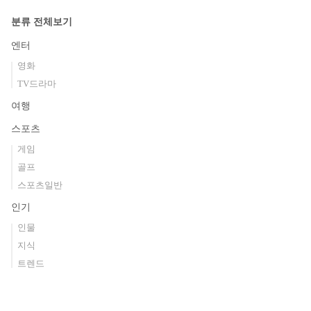
분류 전체보기
엔터
영화
TV드라마
여행
스포츠
게임
골프
스포츠일반
인기
인물
지식
트렌드