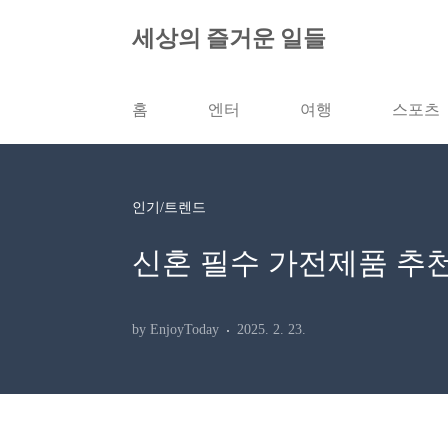
본문 바로가기
세상의 즐거운 일들
홈
엔터
여행
스포츠
인기/트렌드
신혼 필수 가전제품 추천 
by EnjoyToday
2025. 2. 23.