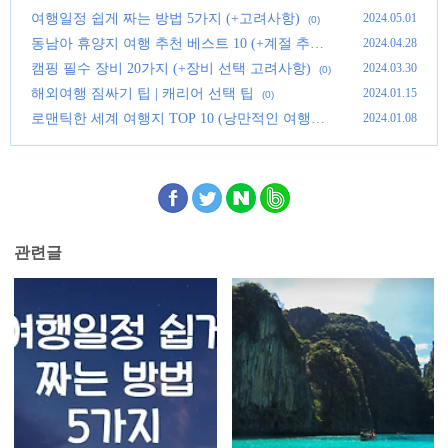
여행일정 쉽게 짜는 방법 5가지 (+고려사항)
2024.05.01
(0)
동남아 휴양지 여행 추천 베스트 10 (+계절 추천)
2024.04.28
(2)
캠핑 필수 장비 20가지 (+장비 선택 고려사항)
2024.03.30
(0)
해외여행 짐싸기 팁 | 캐리어 선택 팁
2024.01.15
(0)
로맨틱한 세계 여행지 TOP 10 (낭만적인 여행지)
2024.01.08
(0)
관련글