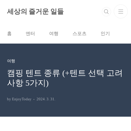
본문 바로가기
세상의 즐거운 일들
홈
엔터
여행
스포츠
인기
여행
캠핑 텐트 종류 (+텐트 선택 고려
사항 5가지)
by EnjoyToday
2024. 3. 31.