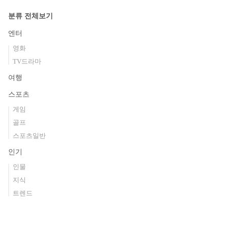
분류 전체보기
엔터
영화
TV드라마
여행
스포츠
게임
골프
스포츠일반
인기
인물
지식
트렌드