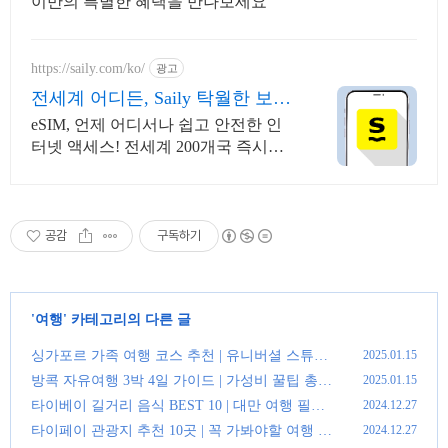
이만의 특별한 혜택을 만나보세요
https://saily.com/ko/
광고
전세계 어디든, Saily 탁월한 보안,
안정적인 연결
eSIM, 언제 어디서나 쉽고 안전한 인
터넷 액세스! 전세계 200개국 즉시연
결. 여름한정특가, 5% 할인에 Saily 크
레딧 최대 5% 캐시백까지!
공감
구독하기
'
여행
' 카테고리의 다른 글
싱가포르 가족 여행 코스 추천 | 유니버셜 스튜디
2025.01.15
오 & 센토사섬
(0)
방콕 자유여행 3박 4일 가이드 | 가성비 꿀팁 총정
2025.01.15
리
(0)
타이베이 길거리 음식 BEST 10 | 대만 여행 필수
2024.12.27
먹거리 추천
(0)
타이페이 관광지 추천 10곳 | 꼭 가봐야할 여행 명
2024.12.27