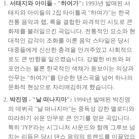
서태지와 아이들 - "하여가":
1993년 발매된 서
태지와 아이들의 2집 타이틀곡 "하여가"는 한국
전통 음악과 랩, 록을 결합한 파격적인 시도로 큰
화제를 불러일으킨 곡입니다. 전통적인 요소와 현
대적인 감각이 조화를 이룬 음악 스타일은 당시
대중들에게 신선한 충격을 안겨주었고 사회적으
로도 큰 반향을 일으켰습니다. 강렬한 비트와 퍼
포먼스는 물론 한국적인 색채가 돋보이는 의상과
안무는 "하여가"를 단순한 댄스곡을 넘어 하나의
문화적 현상으로 자리매김하게 했습니다.
박진영 - "날 떠나지마":
1994년 발매된 박진영
의 데뷔곡 "날 떠나지마"는 중독성 강한 멜로디와
따라하기 쉬운 안무로 큰 인기를 얻은 곡입니다.
특히 'JYP'라는 시그니처 사운드와 함께 그루브 넘
치는 리듬은 당시 댄스 음악의 트렌드를 이끌었으