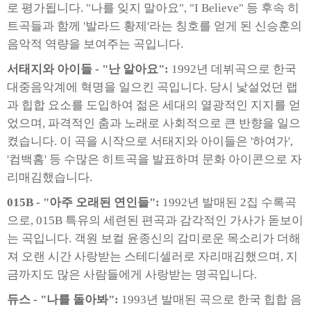
로 평가됩니다. "나를 잊지 말아요", "I Believe" 등 후속 히
트곡들과 함께 '발라드 황제'라는 칭호를 얻게 된 신승훈의
음악적 역량을 보여주는 곡입니다.
서태지와 아이들 - "난 알아요":
1992년 데뷔곡으로 한국
대중음악계에 혁명을 일으킨 곡입니다. 당시 낯설었던 랩
과 힙합 요소를 도입하여 젊은 세대의 열광적인 지지를 얻
었으며, 파격적인 춤과 노래로 사회적으로 큰 반향을 일으
켰습니다. 이 곡을 시작으로 서태지와 아이들은 '하여가',
'컴백홈' 등 수많은 히트곡을 발표하며 문화 아이콘으로 자
리매김했습니다.
015B - "아주 오래된 연인들":
1992년 발매된 2집 수록곡
으로, 015B 특유의 세련된 편곡과 감각적인 가사가 돋보이
는 곡입니다. 객원 보컬 윤종신의 감미로운 목소리가 더해
져 오랜 시간 사랑받는 스테디셀러로 자리매김했으며, 지
금까지도 많은 사람들에게 사랑받는 명곡입니다.
듀스 - "나를 돌아봐":
1993년 발매된 곡으로 한국 힙합 음