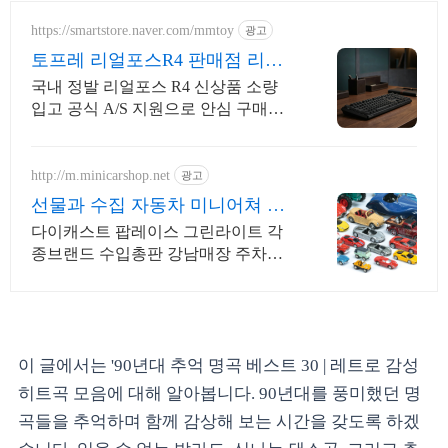
https://smartstore.naver.com/mmtoy
광고
토프레 리얼포스R4 판매점 리얼
포스 R3 유선 재입고
국내 정발 리얼포스 R4 신상품 소량
입고 공식 A/S 지원으로 안심 구매하
세요
http://m.minicarshop.net
광고
선물과 수집 자동차 미니어쳐 센
스있는 선물 수입미니카총판
다이캐스트 팝레이스 그린라이트 각
종브랜드 수입총판 강남매장 주차가
능
이 글에서는 '90년대 추억 명곡 베스트 30 | 레트로 감성
히트곡 모음에 대해 알아봅니다. 90년대를 풍미했던 명
곡들을 추억하며 함께 감상해 보는 시간을 갖도록 하겠