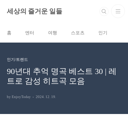
본문 바로가기
세상의 즐거운 일들
홈
엔터
여행
스포츠
인기
인기/트렌드
90년대 추억 명곡 베스트 30 | 레
트로 감성 히트곡 모음
by EnjoyToday
2024. 12. 19.