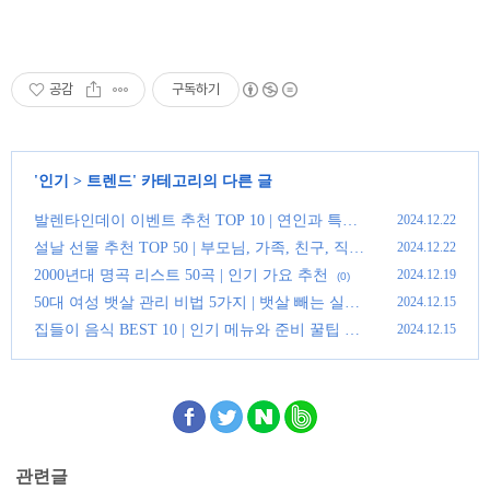
공감
구독하기
'
인기
>
트렌드
' 카테고리의 다른 글
발렌타인데이 이벤트 추천 TOP 10 | 연인과 특별
2024.12.22
한 하루 만들기
(0)
설날 선물 추천 TOP 50 | 부모님, 가족, 친구, 직장
2024.12.22
동료 선물 아이디어
(0)
2000년대 명곡 리스트 50곡 | 인기 가요 추천
2024.12.19
(0)
50대 여성 뱃살 관리 비법 5가지 | 뱃살 빼는 실천
2024.12.15
법 총정리
(0)
집들이 음식 BEST 10 | 인기 메뉴와 준비 꿀팁 모
2024.12.15
음
(0)
관련글