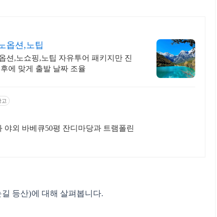
노옵션,노팁
옵션,노쇼핑,노팁 자유투어 패키지만 진
후에 맞게 출발 날짜 조율
광고
과 야외 바베큐50평 잔디마당과 트램폴린
눈길 등산)에 대해 살펴봅니다.