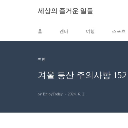
본문 바로가기
세상의 즐거운 일들
홈
엔터
여행
스포츠
여행
겨울 등산 주의사항 15가
by EnjoyToday
2024. 6. 2.