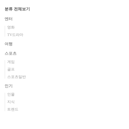
분류 전체보기
엔터
영화
TV드라마
여행
스포츠
게임
골프
스포츠일반
인기
인물
지식
트렌드