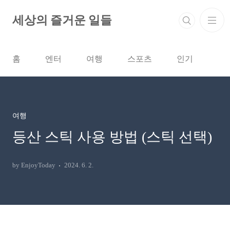
본문 바로가기
세상의 즐거운 일들
홈
엔터
여행
스포츠
인기
여행
등산 스틱 사용 방법 (스틱 선택)
by EnjoyToday
2024. 6. 2.