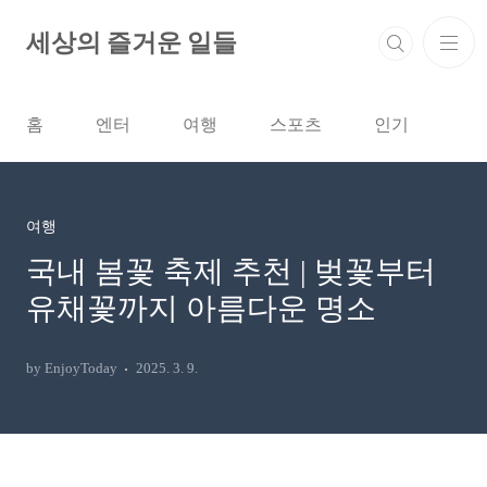
본문 바로가기
세상의 즐거운 일들
홈
엔터
여행
스포츠
인기
여행
국내 봄꽃 축제 추천 | 벚꽃부터
유채꽃까지 아름다운 명소
by EnjoyToday
2025. 3. 9.