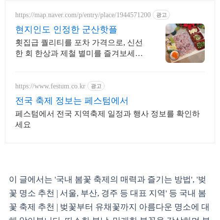
https://map.naver.com/p/entry/place/1944571200
광고
현지인도 인정한 군산핫플
횟집급 퀄리티를 포차 가격으로, 신선
한 회 한상과 제철 별미를 즐겨보세요.
회한상 4만9천원! 리뷰가 증명한 진짜
회포차,정부인증 착한가격 바가지NO
https://www.festum.co.kr
광고
전국 축제 정보는 페스텀에서
페스텀에서 전국 지역축제 일정과 행사 정보를 확인하
세요
이 글에서는 '국내 봄꽃 축제의 매력과 즐기는 방법', '벚
꽃 명소 추천 | 서울, 부산, 경주 등 대표 지역' 등 국내 봄
꽃 축제 추천 | 벚꽃부터 유채꽃까지 아름다운 명소에 대