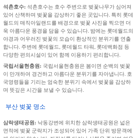
석촌호수:
석촌호수는 호수 주변으로 벚꽃나무가 심어져
있어 산책하며 벚꽃을 감상하기 좋은 곳입니다. 특히 롯데
월드의 매직아일랜드를 배경으로 벚꽃 사진을 찍으면 더
욱 아름다운 풍경을 담을 수 있습니다. 밤에는 롯데월드의
야경과 어우러진 벚꽃의 모습이 환상적인 분위기를 연출
합니다. 주변에 롯데월드, 롯데월드 타워, 롯데백화점 등
다양한 편의시설이 있어 함께 이용하기 편리합니다.
국립서울현충원:
국립서울현충원은 봄이면 순백의 벚꽃
이 만개하여 경건하고 아름다운 분위기를 자아냅니다. 호
국영령들을 기리는 엄숙한 분위기 속에서 벚꽃을 감상하
며 뜻깊은 시간을 보낼 수 있습니다.
부산 벚꽃 명소
삼락생태공원:
낙동강변에 위치한 삼락생태공원은 넓은
면적에 벚꽃 군락지가 조성되어 있어 가족 단위 방문객에