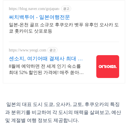
https://blog.naver.com/gojapan-
광고
써치백투어 - 일본여행전문
일본-온천 골프 소규모 후쿠오카 벳푸 유후인 오사카 도
쿄 홋카이도 삿포로등
https://www.yeogi.com
광고
센소지, 여기어때 결제사 최대 2
만원 추가할인
8월에 예약하면 전 세계 인기 숙소를
최대 52% 할인된 가격에! 매주 쏟아지
는 다양한 혜택! 앱으로 알림 받고 똑
똑하게 숙소 예약하기
일본의 대표 도시 도쿄, 오사카, 교토, 후쿠오카의 특징
과 분위기를 비교하여 각 도시의 매력을 살펴보고, 예산
및 계절별 여행 정보도 제공합니다.