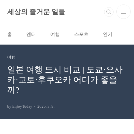
본문 바로가기
세상의 즐거운 일들
홈
엔터
여행
스포츠
인기
여행
일본 여행 도시 비교 | 도쿄·오사
카·교토·후쿠오카 어디가 좋을
까?
by EnjoyToday
2025. 3. 9.