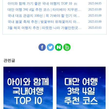
아이와 함께 가기 좋은 국내 여행지 TOP 10
2025.04.05
(0)
대만 여행 3박 4일 추천 코스 | 타이베이·지우펀·
2025.03.09
예류까지 완벽 일정
(0)
국내 대표 관광지 100선 | 꼭 가봐야 할 인기 여행
2025.03.09
지 추천
(0)
국내 봄꽃 축제 추천 | 벚꽃부터 유채꽃까지 아름
2025.03.09
다운 명소
(0)
3월 해외 여행지 추천 | 따뜻한 나라 가볼만한곳
2025.03.03
(0)
관련글