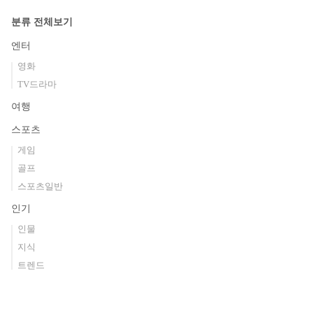
분류 전체보기
엔터
영화
TV드라마
여행
스포츠
게임
골프
스포츠일반
인기
인물
지식
트렌드