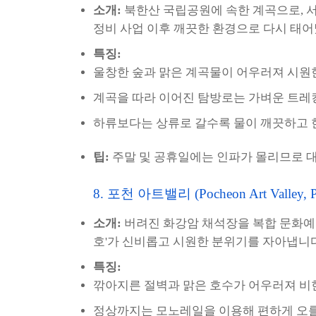
소개:
북한산 국립공원에 속한 계곡으로, 
정비 사업 이후 깨끗한 환경으로 다시 태
특징:
울창한 숲과 맑은 계곡물이 어우러져 시원
계곡을 따라 이어진 탐방로는 가벼운 트레
하류보다는 상류로 갈수록 물이 깨끗하고 
팁:
주말 및 공휴일에는 인파가 몰리므로 
8. 포천 아트밸리 (Pocheon Art Valley, P
소개:
버려진 화강암 채석장을 복합 문화예
호'가 신비롭고 시원한 분위기를 자아냅니다
특징:
깎아지른 절벽과 맑은 호수가 어우러져 비
정상까지는 모노레일을 이용해 편하게 오를