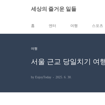
본문 바로가기
세상의 즐거운 일들
홈
엔터
여행
스포츠
여행
서울 근교 당일치기 여행지
by EnjoyToday
2025. 6. 30.