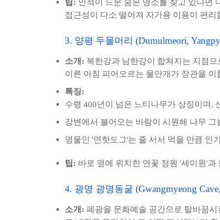
팁:
인적이 드문 숨은 명소를 찾고 있다면 
접근성이 다소 떨어져 자가용 이용이 편리
3. 양평 두물머리 (Dumulmeori, Yangpy
소개:
북한강과 남한강이 합쳐지는 지점으로
이른 아침 피어오르는 물안개가 장관을 이
특징:
수령 400년이 넘은 느티나무가 상징이며,
강변에서 불어오는 바람이 시원해 나무 그
명물인 '연핫도그'는 줄 서서 먹을 만큼 인
팁:
바로 옆에 위치한 연꽃 정원 '세미원'
4. 광명 광명동굴 (Gwangmyeong Cave,
소개:
폐광을 문화예술 공간으로 탈바꿈시킨 