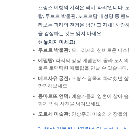
프랑스 여행의 시작은 역시 '파리'입니다.
탑, 루브르 박물관, 노트르담 대성당 등 
라보는 파리의 전경은 낭만 그 자체! 사랑
을 감상하는 것도 잊지 마세요.
✨ 놓치지 마세요!
루브르 박물관:
모나리자의 신비로운 미소를
에펠탑:
파리의 상징 에펠탑에 올라 도시의
물든 로맨틱한 에펠탑을 만날 수 있습니다.
베르사유 궁전:
프랑스 왕족의 화려했던 삶
만끽해보세요.
몽마르뜨 언덕:
예술가들의 영혼이 살아 숨
함께 인생 사진을 남겨보세요.
오르세 미술관:
인상주의 미술의 거장들의 