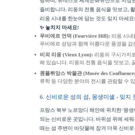
랑하며, 유네스코 세계문화유산으로 지정
즐비합니다. 리옹의 전통 음식을 맛보고, 
리옹 시내를 한눈에 담는 것도 잊지 마세요
✨ 놓치지 마세요!
푸비에르 언덕 (Fourvière Hill):
리옹 시내를
푸비에르 성당과 함께 아름다운 풍경을 감
비외 리옹 (Vieux Lyon):
리옹의 구시가지로,
해 있습니다. 리옹의 전통 음식을 맛보고,
콩플뤼앙스 박물관 (Musée des Confluences
류학 등 다양한 분야의 전시를 관람할 수 
6. 신비로운 성의 섬, 몽생미셸 - 잊
프랑스 북부 노르망디 해안에 위치한 '몽생
되는 신비로운 곳입니다. 바위섬 위에 세워
때는 섬 주변이 바닷물에 잠겨 더욱 신비