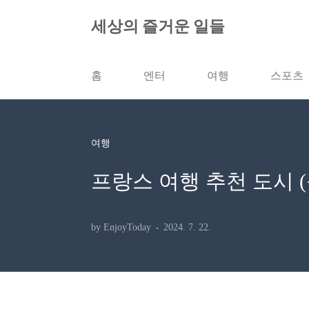
본문 바로가기
세상의 즐거운 일들
홈
엔터
여행
스포츠
여행
프랑스 여행 추천 도시 (
by EnjoyToday
2024. 7. 22.