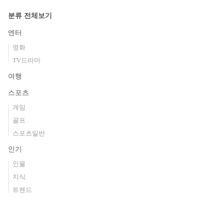
분류 전체보기
엔터
영화
TV드라마
여행
스포츠
게임
골프
스포츠일반
인기
인물
지식
트렌드