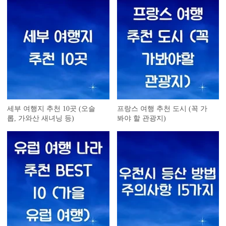
세부 여행지 추천 10곳 (오슬
프랑스 여행 추천 도시 (꼭 가
롭, 가와산 새녀닝 등)
봐야 할 관광지)