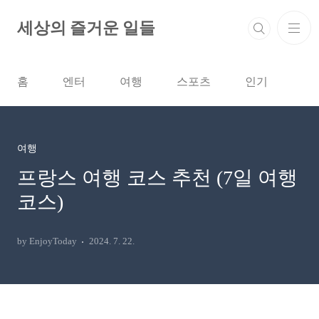
본문 바로가기
세상의 즐거운 일들
홈
엔터
여행
스포츠
인기
여행
프랑스 여행 코스 추천 (7일 여행
코스)
by EnjoyToday
2024. 7. 22.