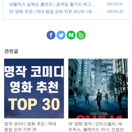
대 1위 영화는?)
(0)
넷플릭스 길복순 출연진 | 공개일 줄거리 예고편
2023.02.02
총정리
(0)
SF 영화 추천 | 역대 평점 순위 TOP 50 (SF 1위 영
2023.01.29
화는?)
(0)
관련글
명작 코미디 영화 추천 | 역대
SF 영화 명작 | 인터스텔라, 매
평점 순위 TOP 30
트릭스, 블레이드 러너, 인셉션