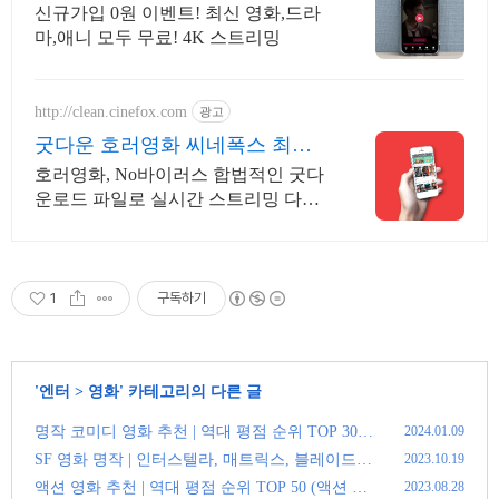
간 보기!
신규가입 0원 이벤트! 최신 영화,드라
마,애니 모두 무료! 4K 스트리밍
http://clean.cinefox.com
광고
굿다운 호러영화 씨네폭스 최대3
만원+10%추가적립
호러영화, No바이러스 합법적인 굿다
운로드 파일로 실시간 스트리밍 다운
로드
1
구독하기
'
엔터
>
영화
' 카테고리의 다른 글
명작 코미디 영화 추천 | 역대 평점 순위 TOP 30
2024.01.09
(0)
SF 영화 명작 | 인터스텔라, 매트릭스, 블레이드
2023.10.19
러너, 인셉션
(0)
액션 영화 추천 | 역대 평점 순위 TOP 50 (액션 역
2023.08.28