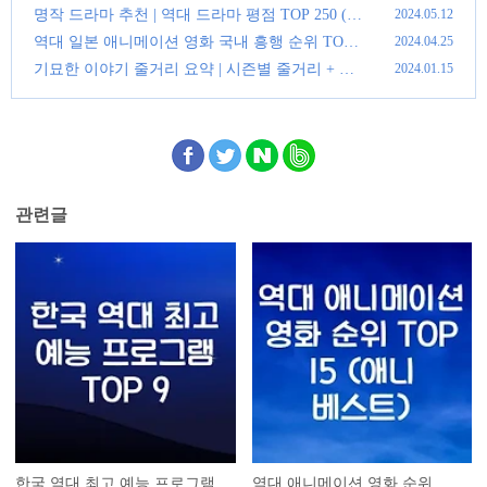
(0)
명작 드라마 추천 | 역대 드라마 평점 TOP 250 (꼭
2024.05.12
봐야할 드라마)
(0)
역대 일본 애니메이션 영화 국내 흥행 순위 TOP 1
2024.04.25
0
(0)
기묘한 이야기 줄거리 요약 | 시즌별 줄거리 + 후
2024.01.15
기
(0)
관련글
한국 역대 최고 예능 프로그램
역대 애니메이션 영화 순위