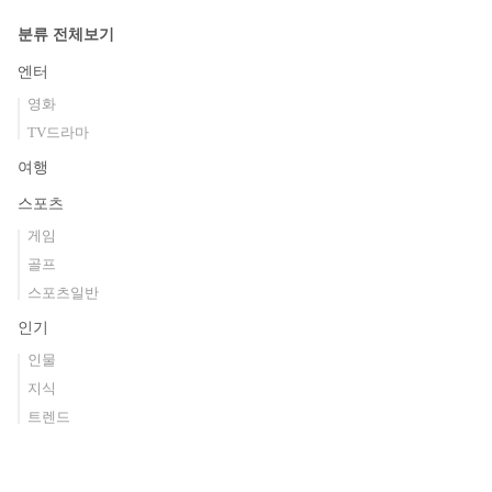
분류 전체보기
엔터
영화
TV드라마
여행
스포츠
게임
골프
스포츠일반
인기
인물
지식
트렌드