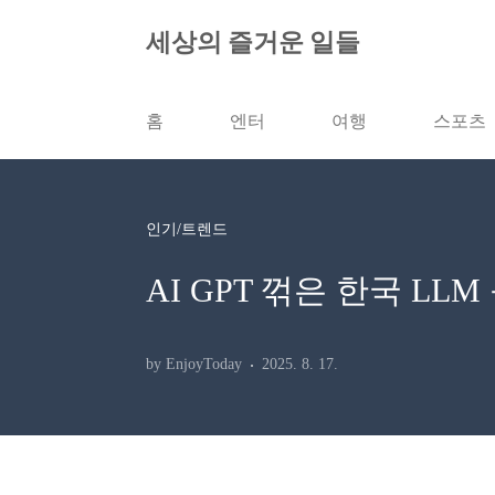
본문 바로가기
세상의 즐거운 일들
홈
엔터
여행
스포츠
인기/트렌드
AI GPT 꺾은 한국 LL
by EnjoyToday
2025. 8. 17.