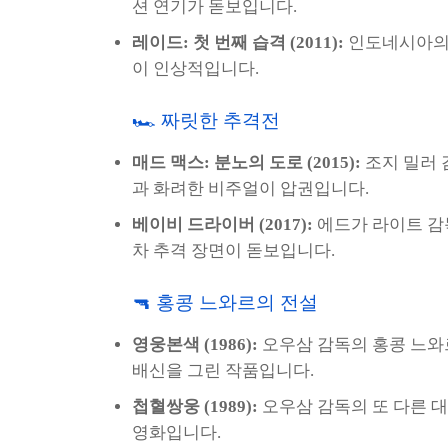
션 연기가 돋보입니다.
레이드: 첫 번째 습격 (2011):
인도네시아의 
이 인상적입니다.
🏎️ 짜릿한 추격전
매드 맥스: 분노의 도로 (2015):
조지 밀러 
과 화려한 비주얼이 압권입니다.
베이비 드라이버 (2017):
에드가 라이트 감
차 추격 장면이 돋보입니다.
🔫 홍콩 느와르의 전설
영웅본색 (1986):
오우삼 감독의 홍콩 느와
배신을 그린 작품입니다.
첩혈쌍웅 (1989):
오우삼 감독의 또 다른 
영화입니다.