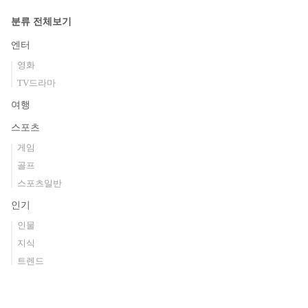
분류 전체보기
엔터
영화
TV드라마
여행
스포츠
게임
골프
스포츠일반
인기
인물
지식
트렌드