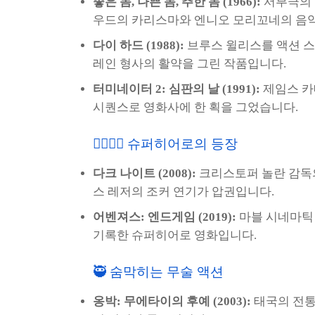
좋은 놈, 나쁜 놈, 추한 놈 (1966):
서부극의 
우드의 카리스마와 엔니오 모리꼬네의 음
다이 하드 (1988):
브루스 윌리스를 액션 스
레인 형사의 활약을 그린 작품입니다.
터미네이터 2: 심판의 날 (1991):
제임스 카
시퀀스로 영화사에 한 획을 그었습니다.
🦸‍♀️🦸‍♂️ 슈퍼히어로의 등장
다크 나이트 (2008):
크리스토퍼 놀란 감독의
스 레저의 조커 연기가 압권입니다.
어벤져스: 엔드게임 (2019):
마블 시네마틱 
기록한 슈퍼히어로 영화입니다.
🥷 숨막히는 무술 액션
옹박: 무에타이의 후예 (2003):
태국의 전통