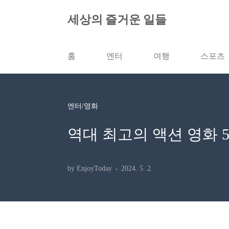
본문 바로가기
세상의 즐거운 일들
홈
엔터
여행
스포츠
엔터/영화
역대 최고의 액션 영화 5
by EnjoyToday
2024. 5. 2.