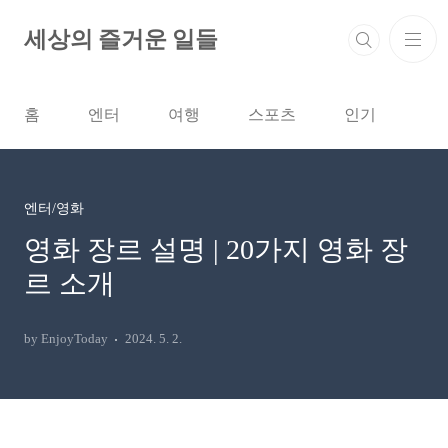
본문 바로가기
세상의 즐거운 일들
홈
엔터
여행
스포츠
인기
엔터/영화
영화 장르 설명 | 20가지 영화 장
르 소개
by EnjoyToday
2024. 5. 2.