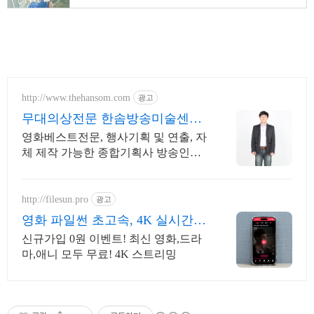
http://www.thehansom.com
광고
무대의상전문 한솜방송미술센터
당일 배송 및 수령가능!
영화베스트전문, 행사기획 및 연출, 자
체 제작 가능한 종합기획사 방송인들
이 사랑하는 의상대여샵!
http://filesun.pro
광고
영화 파일썬 초고속, 4K 실시간
보기!
신규가입 0원 이벤트! 최신 영화,드라
마,애니 모두 무료! 4K 스트리밍