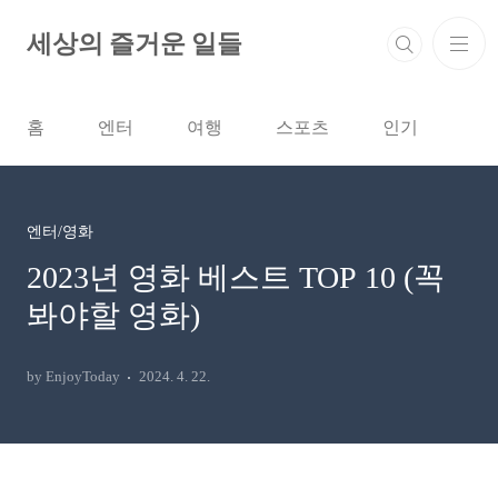
본문 바로가기
세상의 즐거운 일들
홈
엔터
여행
스포츠
인기
엔터/영화
2023년 영화 베스트 TOP 10 (꼭
봐야할 영화)
by EnjoyToday
2024. 4. 22.