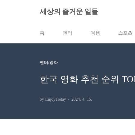
본문 바로가기
세상의 즐거운 일들
홈
엔터
여행
스포츠
엔터/영화
한국 영화 추천 순위 TOP 1
by EnjoyToday
2024. 4. 15.