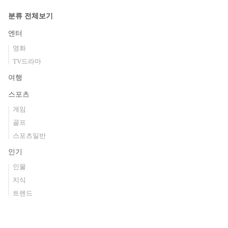
분류 전체보기
엔터
영화
TV드라마
여행
스포츠
게임
골프
스포츠일반
인기
인물
지식
트렌드