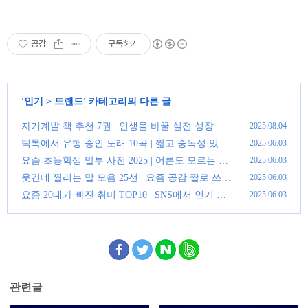
공감
구독하기
'
인기
>
트렌드
' 카테고리의 다른 글
자기계발 책 추천 7권 | 인생을 바꿀 실전 성장서
2025.08.04
정리
(0)
틱톡에서 유행 중인 노래 10곡 | 짧고 중독성 있는
2025.06.03
음원 리스트
(0)
요즘 초등학생 말투 사전 2025 | 어른도 모르는 신
2025.06.03
조어 정리
(0)
웃긴데 찔리는 말 모음 25선 | 요즘 공감 짤로 쓰이
2025.06.03
는 대사
(4)
요즘 20대가 빠진 취미 TOP10 | SNS에서 인기 폭
2025.06.03
발한 활동
(0)
관련글