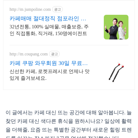
http://m.jumpoline.com
광고
카페매매 절대정직 점포라인 빠
른 직거래 & 안전중개거래
32년전통, 100% 실매물, 매출보증, 주
인 직접통화, 직거래, 150명에이전트
http://m.coupang.com
광고
카페 쿠팡 와우회원 30일 무료반
품
신선한 카페, 로켓프레시로 언제나 맛
있게 즐겨보세요.
이 글에서는 카페 대신 뜨는 공간에 대해 알아봅니다. 늘
찾던 카페 대신 색다른 휴식을 원하시나요? 일상에 활력
을 더해줄, 요즘 뜨는 특별한 공간부터 새로운 힐링 트렌