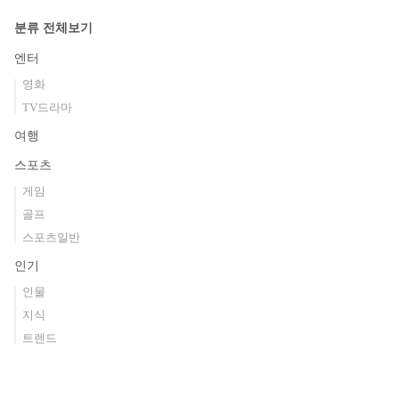
분류 전체보기
엔터
영화
TV드라마
여행
스포츠
게임
골프
스포츠일반
인기
인물
지식
트렌드