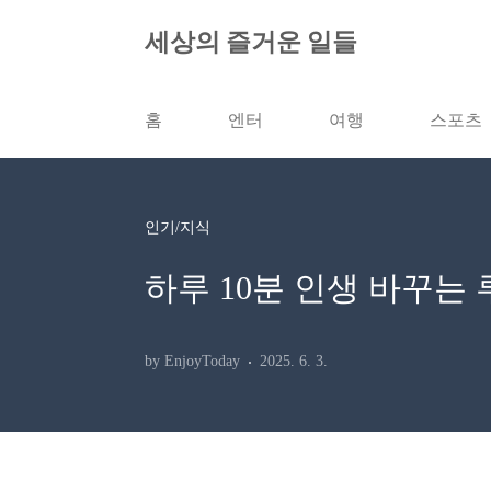
본문 바로가기
세상의 즐거운 일들
홈
엔터
여행
스포츠
인기/지식
하루 10분 인생 바꾸는 
by EnjoyToday
2025. 6. 3.