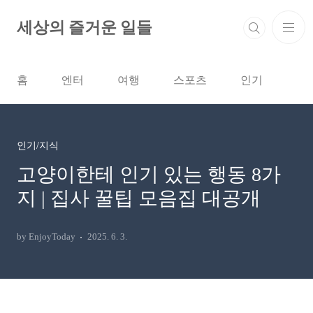
본문 바로가기
세상의 즐거운 일들
홈
엔터
여행
스포츠
인기
인기/지식
고양이한테 인기 있는 행동 8가
지 | 집사 꿀팁 모음집 대공개
by EnjoyToday
2025. 6. 3.